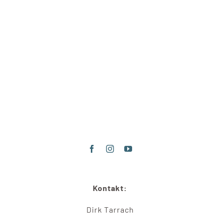
Kontakt:
Dirk Tarrach
Tel & WhatsApp:
0173 7681757‬
© Copyright 2020 - 2026 | by
ITSH
Login